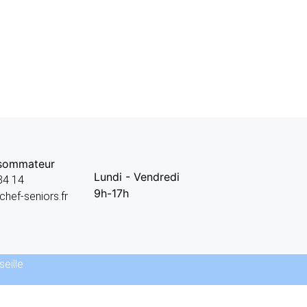
nsommateur
Lundi - Vendredi
84 14
9h-17h
hef-seniors.fr
seille