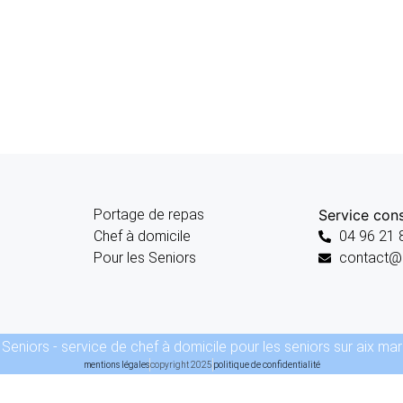
Portage de repas
Service co
Chef à domicile
04 96 21 
Pour les Seniors
contact@c
Seniors - service de chef à domicile pour les seniors sur aix mar
mentions légales
copyright 2025
politique de confidentialité