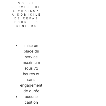
VOTRE
SERVICE DE
LIVRAISON
À DOMICILE
DE REPAS
POUR LES
SENIORS
mise en
place du
service
maximum
sous 72
heures et
sans
engagement
de durée
aucune
caution