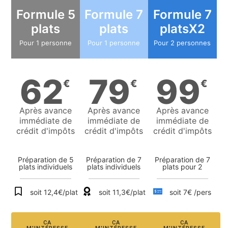
Formule 5
Formule 7
Formule 7
plats
plats
platsX2
Pour 1 personne
Pour 1 personne
Pour 2 personnes
62
79
99
€
€
€
Après avance
Après avance
Après avance
immédiate de
immédiate de
immédiate de
crédit d'impôts
crédit d'impôts
crédit d'impôts
Préparation de 5
Préparation de 7
Préparation de 7
plats individuels
plats individuels
plats pour 2
soit 12,4€/plat
soit 11,3€/plat
soit 7€ /pers
CA
CA
CA