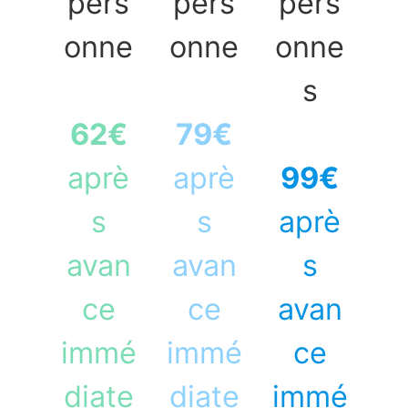
pers
pers
pers
onne
onne
onne
s
62€
79€
aprè
aprè
99€
s
s
aprè
avan
avan
s
ce
ce
avan
immé
immé
ce
diate
diate
immé