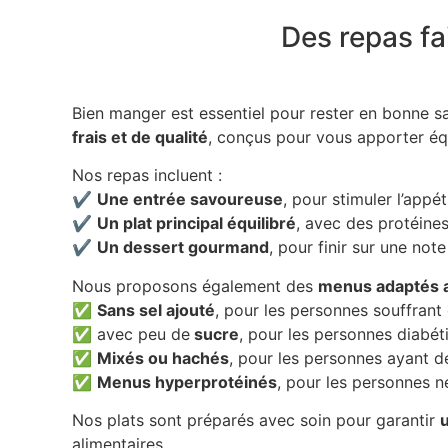
Des repas fa
Bien manger est essentiel pour rester en bonne s
frais et de qualité
, conçus pour vous apporter équi
Nos repas incluent :
✔️
Une entrée savoureuse
, pour stimuler l’appét
✔️
Un plat principal équilibré
, avec des protéine
✔️
Un dessert gourmand
, pour finir sur une not
Nous proposons également des
menus adaptés a
✅
Sans sel ajouté
, pour les personnes souffrant
✅ avec peu de
sucre
, pour les personnes diabét
✅
Mixés ou hachés
, pour les personnes ayant de
✅
Menus hyperprotéinés
, pour les personnes n
Nos plats sont préparés avec soin pour garantir
u
alimentaires.