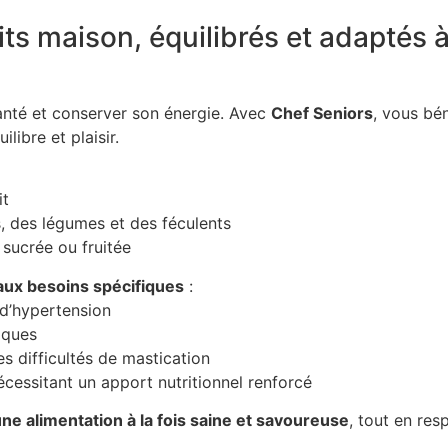
its maison, équilibrés et adaptés 
anté et conserver son énergie. Avec
Chef Seniors
, vous bé
libre et plaisir.
it
s, des légumes et des féculents
e sucrée ou fruitée
ux besoins spécifiques
:
 d’hypertension
iques
s difficultés de mastication
écessitant un apport nutritionnel renforcé
ne alimentation à la fois saine et savoureuse
, tout en re